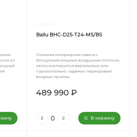
Ballu BHC-D25-T24-MS/BS
изким
Стильная интерьерная завеса с
усом из
бесшумным мощным воздушным потоком,
 мощный
легко монтируется вертикально или
ля
горизонтально, надежно перекрывает
входные проемы.
489 990 ₽
рзину
В корзину