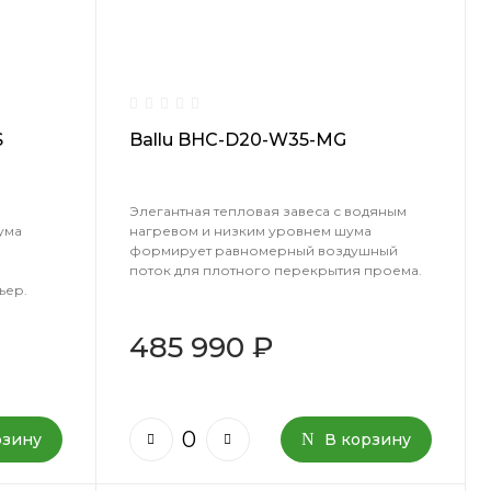
S
Ballu BHC-D20-W35-MG
Элегантная тепловая завеса с водяным
ума
нагревом и низким уровнем шума
формирует равномерный воздушный
поток для плотного перекрытия проема.
ьер.
485 990 ₽
рзину
В корзину