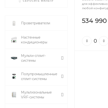
Medium Professional
СБРОСИТЬ ФИЛЬТР
для эффективно
Standard 2
любой конфигу
Medium Professional
Standard Plus
534 990
W2 Compact
Проветриватели
Настенные
кондиционеры
Мульти-сплит-
системы
Полупромышленные
сплит-системы
Мультизональные
VRF-системы