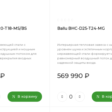
20-T18-MS/BS
Ballu BHC-D25-T24-MG
авеющей стали с
Интерьерная тепловая завеса с н
нструкцией и мощным
уровнем шума и эстетичным корп
здушным потоком для
нержавеющей стали формирует
ерекрытия входных
равномерный воздушный поток д
надежной защиты входа.
 ₽
569 990 ₽
В корзину
В ко