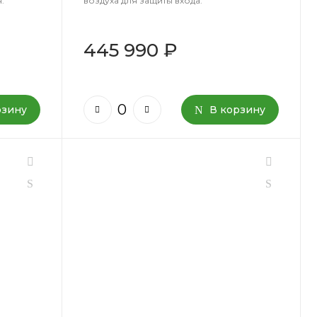
.
воздуха для защиты входа.
445 990 ₽
рзину
В корзину