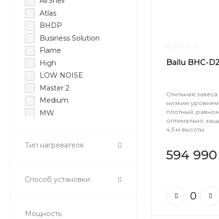
AirShell
Atlas
BHDP
Business Solution
Flame
Ballu BHC-D
High
LOW NOISE
Master 2
Стильная завеса
Medium
низким уровнем
плотный, равном
MW
оптимально защ
MW2
4,5 м высоты.
PRO
Тип нагревателя
Professional Standard
594 990
Professional Standard 2
Professional Standard 2
Способ установки
Plus
Professional Standard
High
Мощность
Prorab 2