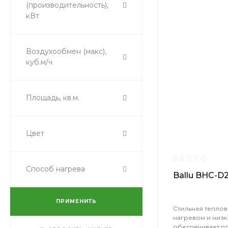
(производительность),
Stella
кВт
Ultra
Ultra2
Vela
Воздухообмен (макс),
W2-LN
куб.м/ч
W2-SF
W2-XL
Площадь, кв.м.
W3-S
W4-D
W4-S
Цвет
Basic Professional
Standard
Basic Professional
Способ нагрева
Standard 2
Ballu BHC-
BDS-1
BHDP PRO
ПРИМЕНИТЬ
High Professional
Стильная теплов
Standard 2
нагревом и низ
обеспечивает п