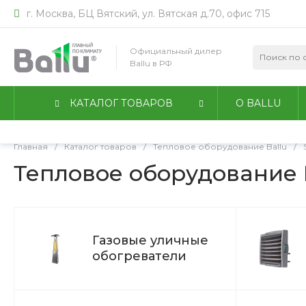
г. Москва, БЦ Вятский, ул. Вятская д.70, офис 715
Мы используем файлы идентификации пользователей co
работы сайта. Оставаясь на сайте, вы соглашаетесь с
По
Официальный дилер
конфиденциальности
.
Ballu в РФ
Принимаю
Подробнее
КАТАЛОГ ТОВАРОВ
О BALLU
Главная
/
Каталог товаров
/
Тепловое оборудование Ballu
/
Тепловое оборудование B
Газовые уличные
обогреватели