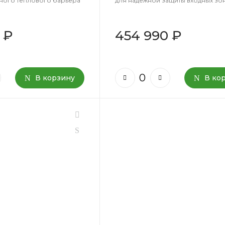
жного теплового барьера
для надежной защиты входных зон
 ₽
454 990 ₽
В корзину
В ко