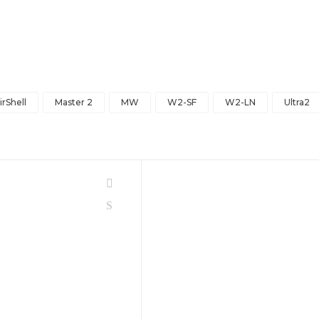
irShell
Master 2
MW
W2-SF
W2-LN
Ultra2