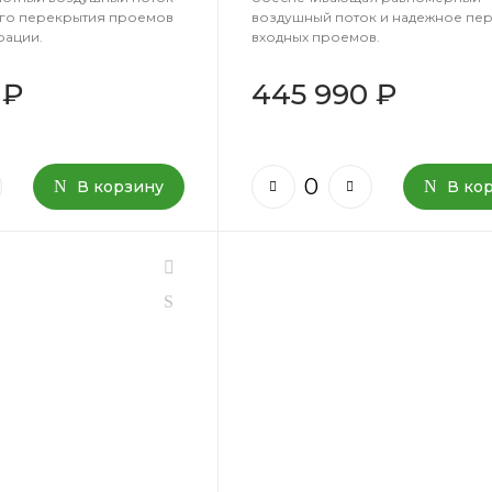
го перекрытия проемов
воздушный поток и надежное пе
рации.
входных проемов.
 ₽
445 990 ₽
В корзину
В ко