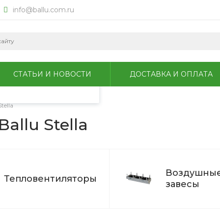
info@ballu.com.ru
okie для анализа
литикой
СТАТЬИ И НОВОСТИ
ДОСТАВКА И ОПЛАТА
Stella
allu Stella
Воздушны
Тепловентиляторы
завесы