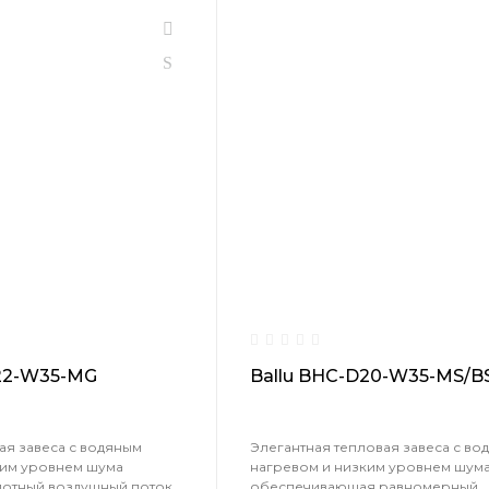
D22-W35-MG
Ballu BHC-D20-W35-MS/B
ая завеса с водяным
Элегантная тепловая завеса с во
ким уровнем шума
нагревом и низким уровнем шума
лотный воздушный поток
обеспечивающая равномерный