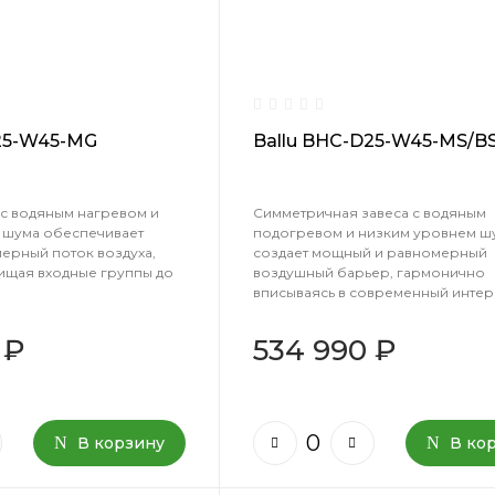
25-W45-MG
Ballu BHC-D25-W45-MS/B
 с водяным нагревом и
Симметричная завеса с водяным
 шума обеспечивает
подогревом и низким уровнем ш
ерный поток воздуха,
создает мощный и равномерный
ищая входные группы до
воздушный барьер, гармонично
вписываясь в современный интер
 ₽
534 990 ₽
В корзину
В ко