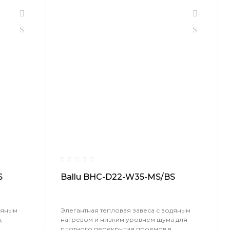
S
Ballu BHC-D22-W35-MS/BS
дяным
Элегантная тепловая завеса с водяным
,
нагревом и низким уровнем шума для
плотного перекрытия проемов в