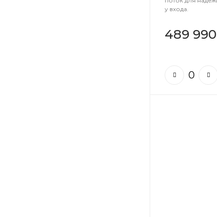
поток для наде
у входа.
489 990