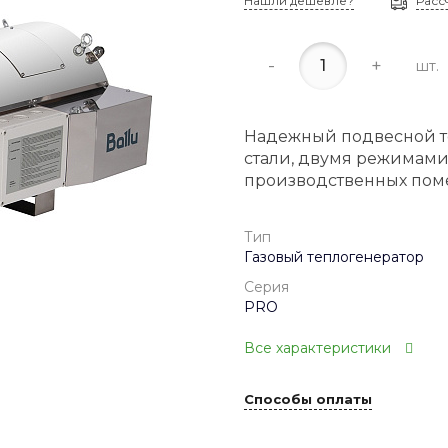
Нашли дешевле?
Расс
-
+
шт.
Надежный подвесной т
стали, двумя режимами
производственных пом
Тип
Газовый теплогенератор
Серия
PRO
Все характеристики
Способы оплаты