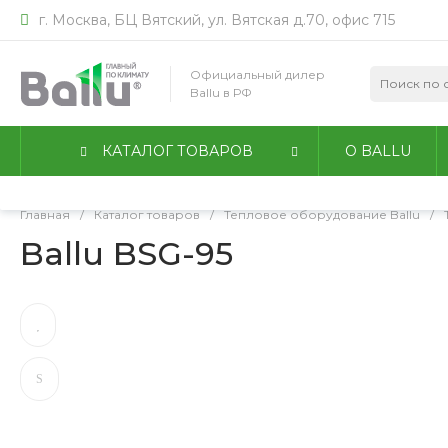
г. Москва, БЦ Вятский, ул. Вятская д.70, офис 715
Мы используем файлы идентификации пользователей co
работы сайта. Оставаясь на сайте, вы соглашаетесь с
По
Официальный дилер
конфиденциальности
.
Ballu в РФ
Принимаю
Подробнее
КАТАЛОГ ТОВАРОВ
О BALLU
Главная
/
Каталог товаров
/
Тепловое оборудование Ballu
/
Ballu BSG-95