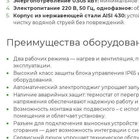
Энергопотребление 0.505 кВт:
минимальное э
Электропитание 220 В, 50 Гц, однофазное:
об
Корпус из нержавеющей стали AISI 430:
усто
чистку водяной струей без повреждений.
Преимущества оборудова
Два рабочих режима — нагрев и вентиляция, 
эксплуатации.
Высокий класс защиты блока управления IP65 и
оборудования.
Автоматический электроподжиг упрощает запус
Наличие аварийных защит: термостат от перег
напряжения обеспечивают надежную работу и 
Возможность монтажа как подвесного – с испо
помещения и облегчает установку.
Разъем для подключения выносных устройств 
сгорания — дает возможность интеграции с с
Сервисный лючок упрощает техническое обслуж