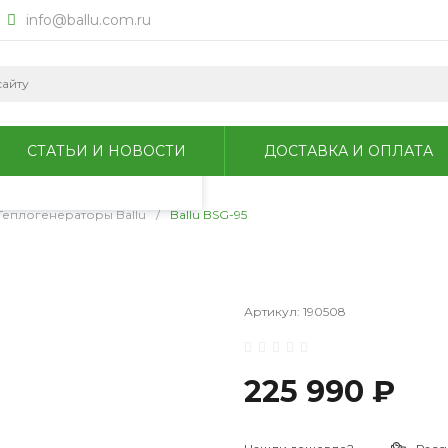
info@ballu.com.ru
okie для анализа
литикой
СТАТЬИ И НОВОСТИ
ДОСТАВКА И ОПЛАТА
Теплогенераторы Ballu
/
Ballu BSG-95
Артикул:
190508
225 990 ₽