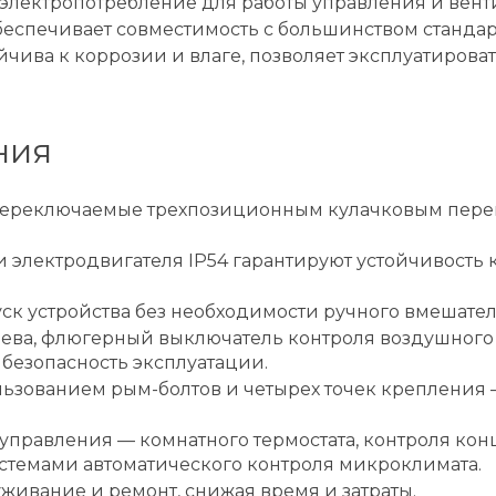
лектропотребление для работы управления и вентил
еспечивает совместимость с большинством стандар
йчива к коррозии и влаге, позволяет эксплуатирова
ния
переключаемые трехпозиционным кулачковым перек
 электродвигателя IP54 гарантируют устойчивость к
к устройства без необходимости ручного вмешател
рева, флюгерный выключатель контроля воздушного п
безопасность эксплуатации.
льзованием рым-болтов и четырех точек крепления 
управления — комнатного термостата, контроля ко
истемами автоматического контроля микроклимата.
ивание и ремонт, снижая время и затраты.