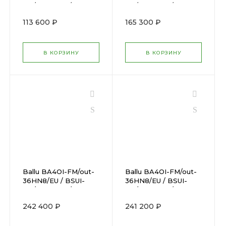
FM/in-09HN8/EU +
FM/in-07HN8/EU +
BSUI-FM/in-12HN8/EU
BSUI-FM/in-
113 600 ₽
165 300 ₽
09HN8/EU + BSUI-
FM/in-12HN8/EU
В КОРЗИНУ
В КОРЗИНУ
Ballu BA4OI-FM/out-
Ballu BA4OI-FM/out-
36HN8/EU / BSUI-
36HN8/EU / BSUI-
FM/in-09HN8/EUx4
FM/in-07HN8/EUx4
242 400 ₽
241 200 ₽