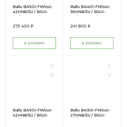
Ballu BA5OI-FM/out-
Ballu BA4OI-FM/out-
42HN8/EU / BSUI-
36HN8/EU / BSUI-
FM/in-07HN8/EUx5
FM/in-07HN8/EUx2 +
BSUI-FM/in-
275 400 ₽
241 800 ₽
09HN8/EUx2
В КОРЗИНУ
В КОРЗИНУ
Ballu BA5OI-FM/out-
Ballu BA3OI-FM/out-
42HN8/EU / BSUI-
27HN8/EU / BSUI-
FM/in-07HN8/EUx2 +
FM/in-
BSUI-FM/in-
09HN8/EU_BLx3