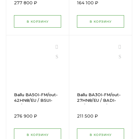
277 800 ₽
164 100 ₽
09HN8/EUx2 + BSUI-
FM/in-12HN8/EU
В КОРЗИНУ
В КОРЗИНУ
Ballu BA5OI-FM/out-
Ballu BA3OI-FM/out-
42HN8/EU / BSUI-
27HN8/EU / BADI-
FM/in-
FM/in-09HN8/EUx3
09HN8/EU_BLx5
276 900 ₽
211 500 ₽
В КОРЗИНУ
В КОРЗИНУ