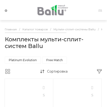
Главная
/
Каталог товаров
/
Мульти-сплит-системы Ballu
/
Ком
Комплекты мульти-сплит-
систем Ballu
Platinum Evolution
Free Match
Сортировка