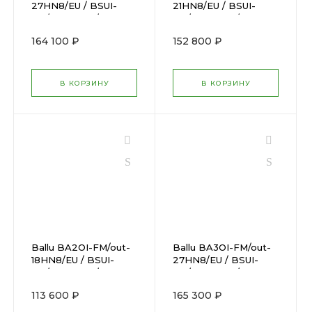
27HN8/EU / BSUI-
21HN8/EU / BSUI-
FM/in-09HN8/EUx3
FM/in-07HN8/EUx3
164 100 ₽
152 800 ₽
В КОРЗИНУ
В КОРЗИНУ
Ballu BA2OI-FM/out-
Ballu BA3OI-FM/out-
18HN8/EU / BSUI-
27HN8/EU / BSUI-
FM/in-09HN8/EU +
FM/in-07HN8/EU +
BSUI-FM/in-12HN8/EU
BSUI-FM/in-
113 600 ₽
165 300 ₽
09HN8/EU + BSUI-
FM/in-12HN8/EU