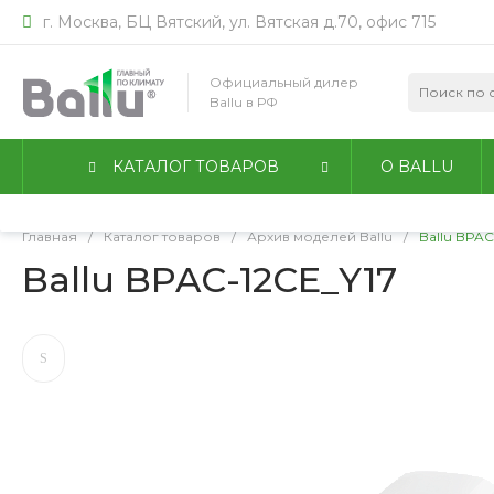
г. Москва, БЦ Вятский, ул. Вятская д.70, офис 715
Мы используем файлы идентификации пользователей co
работы сайта. Оставаясь на сайте, вы соглашаетесь с
По
Официальный дилер
конфиденциальности
.
Ballu в РФ
Принимаю
Подробнее
КАТАЛОГ ТОВАРОВ
О BALLU
Главная
/
Каталог товаров
/
Архив моделей Ballu
/
Ballu BPAC
Ballu BPAC-12CE_Y17