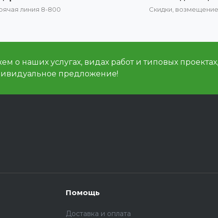
рячая линия 8-800
Скидки, возмещени
м о наших услугах, видах работ и типовых проектах
дивидуальное предложение!
Помощь
Доставка и оплата