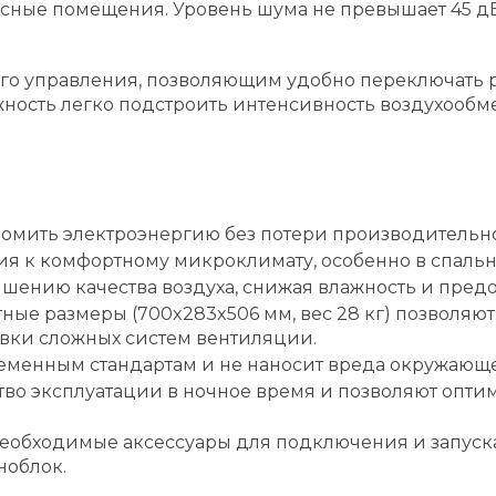
ые помещения. Уровень шума не превышает 45 дБ, 
го управления, позволяющим удобно переключать р
жность легко подстроить интенсивность воздухообм
омить электроэнергию без потери производительно
я к комфортному микроклимату, особенно в спальня
чшению качества воздуха, снижая влажность и пред
ные размеры (700x283x506 мм, вес 28 кг) позволяю
вки сложных систем вентиляции.
еменным стандартам и не наносит вреда окружающе
во эксплуатации в ночное время и позволяют опти
необходимые аксессуары для подключения и запуска
ноблок.