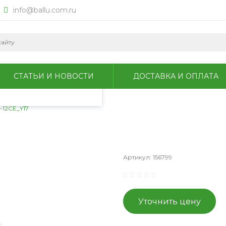
info@ballu.com.ru
okie для анализа
литикой
СТАТЬИ И НОВОСТИ
ДОСТАВКА И ОПЛАТА
-12CE_Y17
Артикул:
156799
Уточнить цену