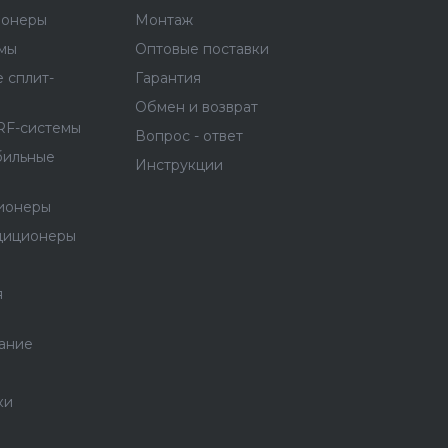
ионеры
Монтаж
емы
Оптовые поставки
 сплит-
Гарантия
Обмен и возврат
RF-системы
Вопрос - ответ
бильные
Инструкции
ионеры
диционеры
я
ание
ки