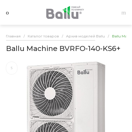
Главная
/
Каталог товаров
/
Архив моделей Ballu
/
Ballu Mach
Ballu Machine BVRFO-140-KS6+