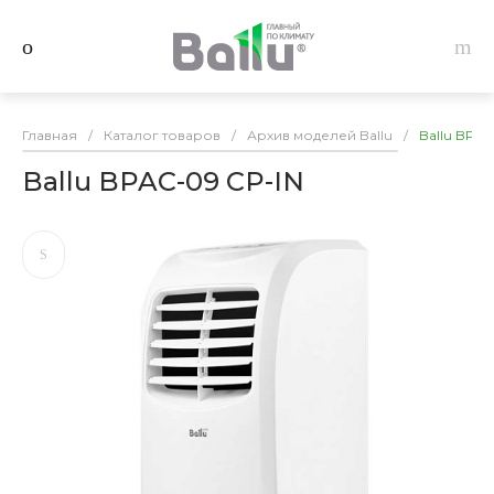
Главная
/
Каталог товаров
/
Архив моделей Ballu
/
Ballu BPAC
Ballu BPAC-09 CP-IN