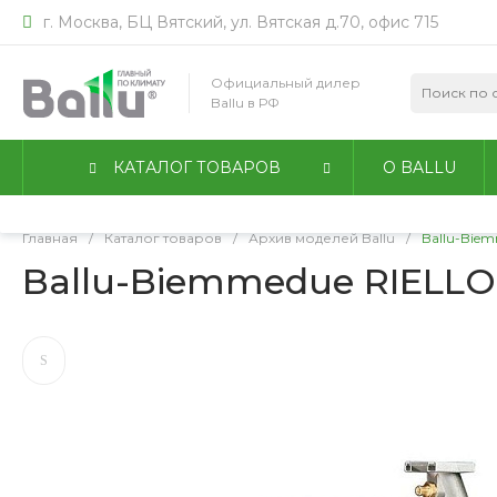
г. Москва, БЦ Вятский, ул. Вятская д.70, офис 715
Мы используем файлы идентификации пользователей co
работы сайта. Оставаясь на сайте, вы соглашаетесь с
По
Официальный дилер
конфиденциальности
.
Ballu в РФ
Принимаю
Подробнее
КАТАЛОГ ТОВАРОВ
О BALLU
Главная
/
Каталог товаров
/
Архив моделей Ballu
/
Ballu-Biem
Ballu-Biemmedue RIELLO 