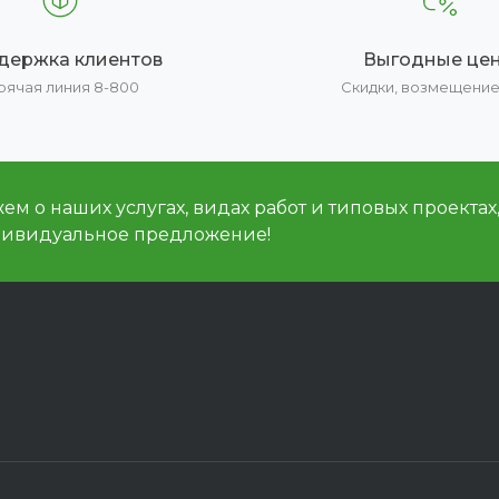
держка клиентов
Выгодные це
рячая линия 8-800
Скидки, возмещени
м о наших услугах, видах работ и типовых проектах
дивидуальное предложение!