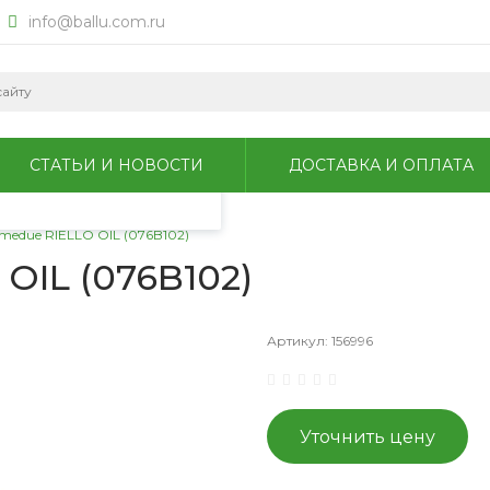
info@ballu.com.ru
okie для анализа
литикой
СТАТЬИ И НОВОСТИ
ДОСТАВКА И ОПЛАТА
medue RIELLO OIL (076B102)
OIL (076B102)
Артикул:
156996
Уточнить цену