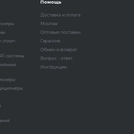
Помощь
Доставка и оплата
ионеры
Монтаж
емы
Оптовые поставки
 сплит-
Гарантия
Обмен и возврат
RF-системы
Вопрос - ответ
бильные
Инструкции
ионеры
диционеры
я
ание