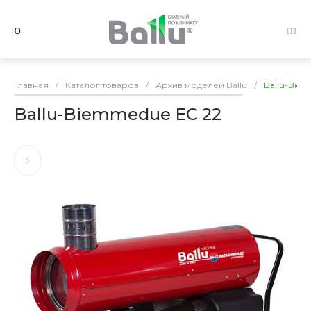
Главная
/
Каталог товаров
/
Архив моделей Ballu
/
Ballu-Bie
Ballu-Biemmedue EC 22