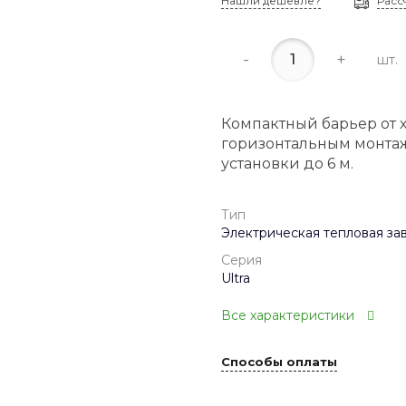
Нашли дешевле?
Расс
-
+
шт.
Компактный барьер от 
горизонтальным монтаж
установки до 6 м.
Тип
Электрическая тепловая за
Серия
Ultra
Все характеристики
Способы оплаты