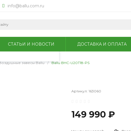
info@ballu.com.ru
okie для анализа
литикой
СТАТЬИ И НОВОСТИ
ДОСТАВКА И ОПЛАТА
Воздушные завесы Ballu
/
Ballu BHC-U20T18-PS
Артикул:
163060
149 990 ₽