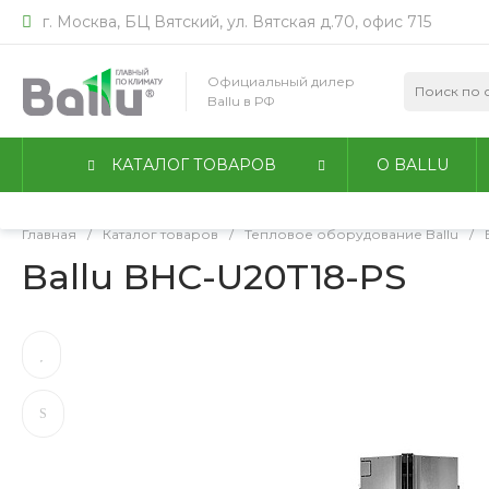
г. Москва, БЦ Вятский, ул. Вятская д.70, офис 715
Мы используем файлы идентификации пользователей co
работы сайта. Оставаясь на сайте, вы соглашаетесь с
По
Официальный дилер
конфиденциальности
.
Ballu в РФ
Принимаю
Подробнее
КАТАЛОГ ТОВАРОВ
О BALLU
Главная
/
Каталог товаров
/
Тепловое оборудование Ballu
/
Ballu BHC-U20T18-PS