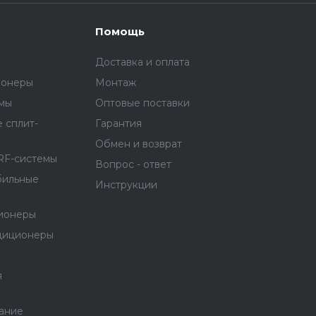
Помощь
Доставка и оплата
ионеры
Монтаж
емы
Оптовые поставки
 сплит-
Гарантия
Обмен и возврат
RF-системы
Вопрос - ответ
бильные
Инструкции
ионеры
диционеры
я
ание