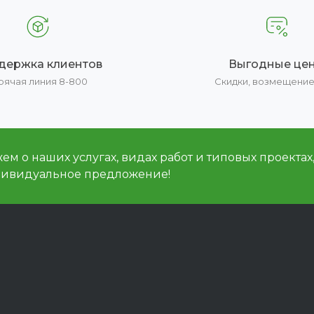
держка клиентов
Выгодные це
рячая линия 8-800
Скидки, возмещени
м о наших услугах, видах работ и типовых проектах
дивидуальное предложение!