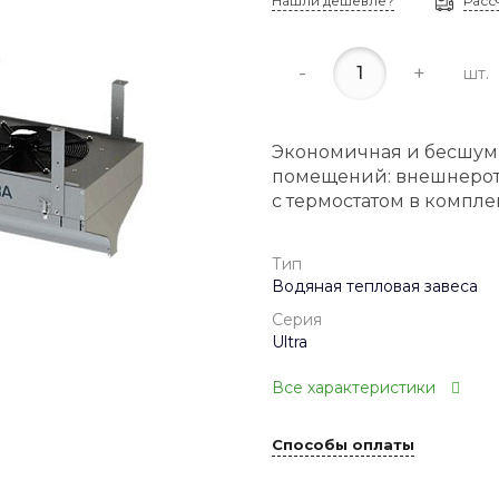
Нашли дешевле?
Расс
-
+
шт.
Экономичная и бесшум
помещений: внешнерото
с термостатом в компле
Тип
Водяная тепловая завеса
Серия
Ultra
Все характеристики
Способы оплаты