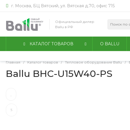
г. Москва, БЦ Вятский, ул. Вятская д.70, офис 715
Мы используем файлы идентификации пользователей co
работы сайта. Оставаясь на сайте, вы соглашаетесь с
По
Официальный дилер
конфиденциальности
.
Ballu в РФ
Принимаю
Подробнее
КАТАЛОГ ТОВАРОВ
О BALLU
Главная
/
Каталог товаров
/
Тепловое оборудование Ballu
/
Ballu BHC-U15W40-PS