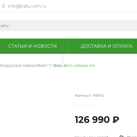
info@ballu.com.ru
okie для анализа
литикой
СТАТЬИ И НОВОСТИ
ДОСТАВКА И ОПЛАТА
Воздушные завесы Ballu
/
Ballu BHC-U15W40-PS
Артикул:
156962
126 990 ₽