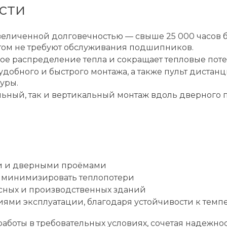
сти
величенной долговечностью — свыше 25 000 часов 
этом не требуют обслуживания подшипников.
ое распределение тепла и сокращает тепловые пот
добного и быстрого монтажа, а также пульт диста
уры.
ьный, так и вертикальный монтаж вдоль дверного п
и и дверными проёмами
о минимизировать теплопотери
сных и производственных зданий
ми эксплуатации, благодаря устойчивости к темпер
аботы в требовательных условиях, сочетая надежнос