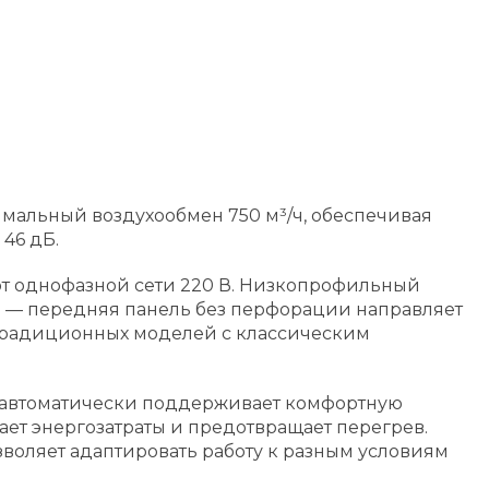
симальный воздухообмен 750 м³/ч, обеспечивая
46 дБ.
 от однофазной сети 220 В. Низкопрофильный
а — передняя панель без перфорации направляет
т традиционных моделей с классическим
й автоматически поддерживает комфортную
ет энергозатраты и предотвращает перегрев.
зволяет адаптировать работу к разным условиям