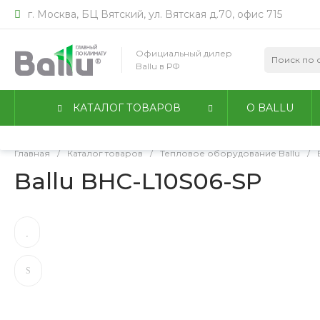
г. Москва, БЦ Вятский, ул. Вятская д.70, офис 715
Мы используем файлы идентификации пользователей co
работы сайта. Оставаясь на сайте, вы соглашаетесь с
По
Официальный дилер
конфиденциальности
.
Ballu в РФ
Принимаю
Подробнее
КАТАЛОГ ТОВАРОВ
О BALLU
Главная
/
Каталог товаров
/
Тепловое оборудование Ballu
/
Ballu BHC-L10S06-SP