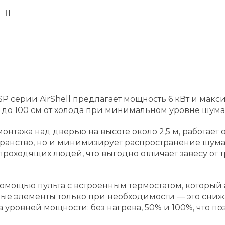
SP серии AirShell предлагает мощность 6 кВт и мак
о 100 см от холода при минимальном уровне шума 
онтажа над дверью на высоте около 2,5 м, работает
транство, но и минимизирует распространение шум
 проходящих людей, что выгодно отличает завесу о
помощью пульта с встроенным термостатом, которы
ые элементы только при необходимости — это снижа
уровней мощности: без нагрева, 50% и 100%, что по