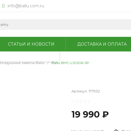
info@ballu.com.ru
okie для анализа
литикой
СТАТЬИ И НОВОСТИ
ДОСТАВКА И ОПЛАТА
Воздушные завесы Ballu
/
Ballu BHC-L10S06-SP
Артикул:
177932
19 990 ₽