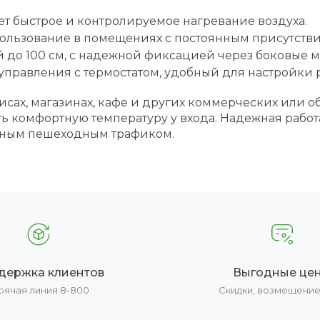
т быстрое и контролируемое нагревание воздуха.
льзование в помещениях с постоянным присутстви
 до 100 см, с надежной фиксацией через боковые м
управления с термостатом, удобный для настройки р
фисах, магазинах, кафе и других коммерческих или
ь комфортную температуру у входа. Надежная работ
вным пешеходным трафиком.
держка клиентов
Выгодные це
рячая линия 8-800
Скидки, возмещени