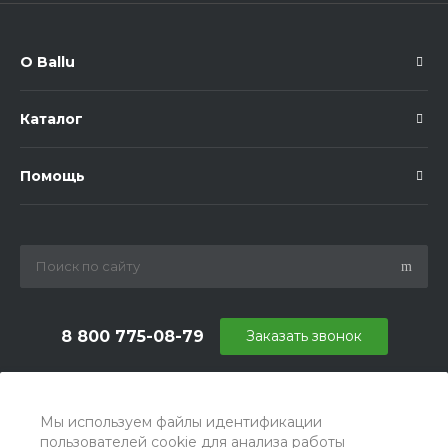
О Ballu
Каталог
Помощь
8 800 775-08-79
Заказать звонок
info@ballu.com.ru
г. Москва, БЦ Вятский, ул. Вятская д.70, офис 715
Мы используем файлы идентификации
пользователей cookie для анализа работы