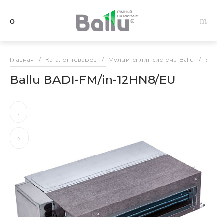
Главная
/
Каталог товаров
/
Мульти-сплит-системы Ballu
/
Вну
Ballu BADI-FM/in-12HN8/EU