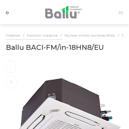
Главная
/
Каталог товаров
/
Мульти-сплит-системы Ballu
/
Вну
Ballu BACI-FM/in-18HN8/EU