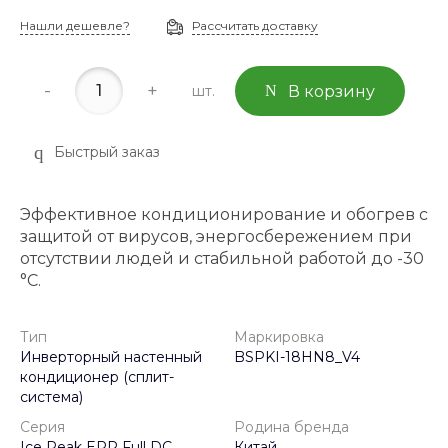
Нашли дешевле?
Рассчитать доставку
-
+
шт.
В корзину
Быстрый заказ
Эффективное кондиционирование и обогрев с
защитой от вирусов, энергосбережением при
отсутствии людей и стабильной работой до -30
°C.
Тип
Маркировка
Инверторный настенный
BSPKI-18HN8_V4
кондиционер (сплит-
система)
Серия
Родина бренда
Ice Peak ERP Full DC
Китай