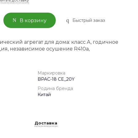
читать доставку
Быстрый заказ
В корзину
ческий агрегат для дома: класс A, годичное
ия, независимое осушение R410a,
Маркировка
BPAC-18 CE_20Y
Родина бренда
Китай
Доставка