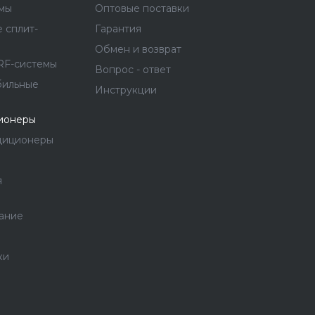
емы
Оптовые поставки
 сплит-
Гарантия
Обмен и возврат
RF-системы
Вопрос - ответ
бильные
Инструкции
ионеры
диционеры
я
ание
ки