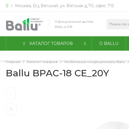
г. Москва, БЦ Вятский, ул. Вятская д.70, офис 715
Мы используем файлы идентификации пользователей co
работы сайта. Оставаясь на сайте, вы соглашаетесь с
По
Официальный дилер
конфиденциальности
.
Ballu в РФ
Принимаю
Подробнее
КАТАЛОГ ТОВАРОВ
О BALLU
Главная
/
Каталог товаров
/
Мобильные кондиционеры Ballu
/
Ballu BPAC-18 CE_20Y