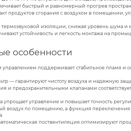
печивает быстрый и равномерный прогрев простран
акт продуктов сгорания с воздухом в помещении, у
 термозвуковой изоляции, снижая уровень шума и 
печивают устойчивость и легкость монтажа на промы
ые особенности
м управлением поддерживает стабильное пламя и оп
тр — гарантируют чистоту воздуха и надежную защ
ния и предохранительными клапанами соответствует
а упрощает управление и повышает точность регул
й воздух по помещению, а функция переключения «
а.
втоматическая поствентиляция оптимизируют проц