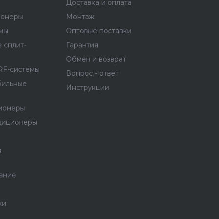
Доставка и оплата
ионеры
Монтаж
емы
Оптовые поставки
 сплит-
Гарантия
Обмен и возврат
RF-системы
Вопрос - ответ
бильные
Инструкции
ионеры
диционеры
я
ание
ки