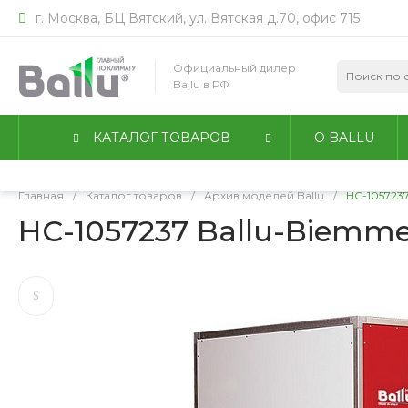
г. Москва, БЦ Вятский, ул. Вятская д.70, офис 715
Мы используем файлы идентификации пользователей co
работы сайта. Оставаясь на сайте, вы соглашаетесь с
По
Официальный дилер
конфиденциальности
.
Ballu в РФ
Принимаю
Подробнее
КАТАЛОГ ТОВАРОВ
О BALLU
Главная
/
Каталог товаров
/
Архив моделей Ballu
/
НС-1057237
НС-1057237 Ballu-Biemme