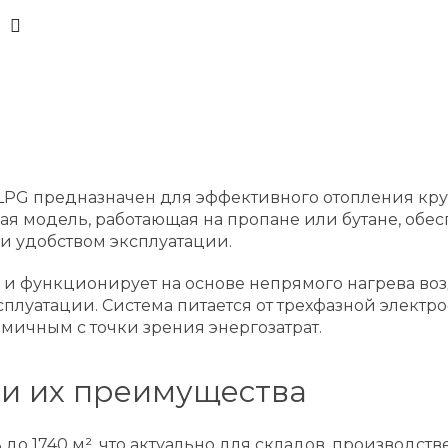
0 LPG предназначен для эффективного отопления 
я модель, работающая на пропане или бутане, обесп
и удобством эксплуатации.
 и функционирует на основе непрямого нагрева воз
луатации. Система питается от трехфазной электросе
омичным с точки зрения энергозатрат.
 и их преимущества
ь до 1740 м², что актуально для складов, производс