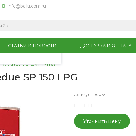
info@ballu.com.ru
okie для анализа
литикой
СТАТЬИ И НОВОСТИ
ДОСТАВКА И ОПЛАТА
 Ballu-Biemmedue SP 150 LPG
due SP 150 LPG
Артикул:
100063
Уточнить цену