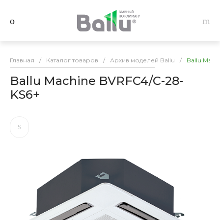
Главная
/
Каталог товаров
/
Архив моделей Ballu
/
Ballu Mach
Ballu Machine BVRFC4/С-28-
KS6+