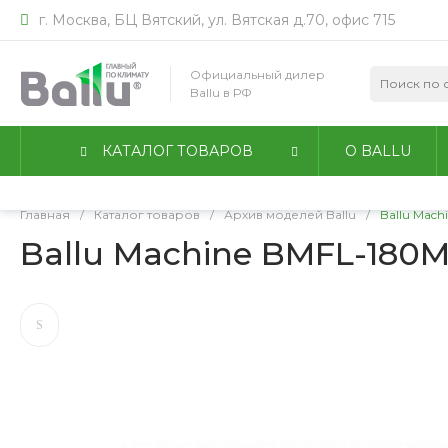
г. Москва, БЦ Вятский, ул. Вятская д.70, офис 715
Мы используем файлы идентификации пользователей co
работы сайта. Оставаясь на сайте, вы соглашаетесь с
По
Официальный дилер
конфиденциальности
.
Ballu в РФ
Принимаю
Подробнее
КАТАЛОГ ТОВАРОВ
О BALLU
Главная
/
Каталог товаров
/
Архив моделей Ballu
/
Ballu Mach
Ballu Machine BMFL-180