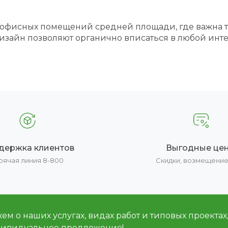
 офисных помещений средней площади, где важна т
дизайн позволяют органично вписаться в любой инт
держка клиентов
Выгодные це
рячая линия 8-800
Скидки, возмещени
м о наших услугах, видах работ и типовых проектах
дивидуальное предложение!