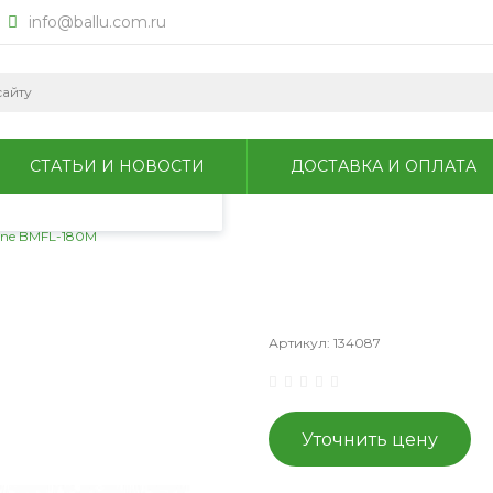
info@ballu.com.ru
okie для анализа
литикой
СТАТЬИ И НОВОСТИ
ДОСТАВКА И ОПЛАТА
ine BMFL-180M
M
Артикул:
134087
Уточнить цену