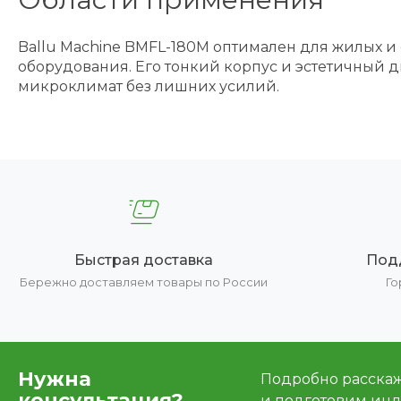
Ballu Machine BMFL-180M оптимален для жилых и
оборудования. Его тонкий корпус и эстетичный 
микроклимат без лишних усилий.
Быстрая доставка
Под
Бережно доставляем товары по России
Го
Нужна
Подробно расскаже
консультация?
и подготовим ин