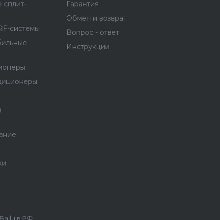
 сплит-
Гарантия
Обмен и возврат
RF-системы
Вопрос - ответ
бильные
Инструкции
ионеры
диционеры
я
ание
ки
allu в РФ