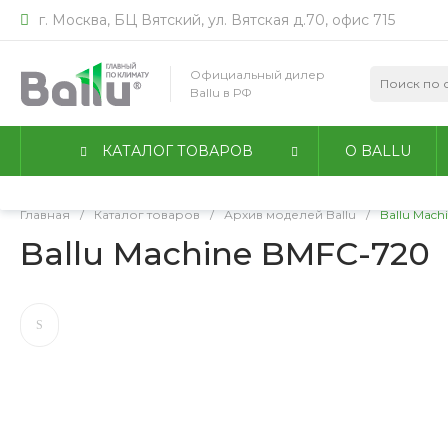
г. Москва, БЦ Вятский, ул. Вятская д.70, офис 715
Мы используем файлы идентификации пользователей co
работы сайта. Оставаясь на сайте, вы соглашаетесь с
По
Официальный дилер
конфиденциальности
.
Ballu в РФ
Принимаю
Подробнее
КАТАЛОГ ТОВАРОВ
О BALLU
Главная
/
Каталог товаров
/
Архив моделей Ballu
/
Ballu Mach
Ballu Machine BMFC-720