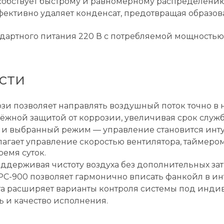
способствует быстрому и равномерному распределению
ективно удаляет конденсат, предотвращая образов
ндартного питания 220 В с потребляемой мощностью 0
сти
 позволяет направлять воздушный поток точно в н
ёжной защитой от коррозии, увеличивая срок служб
 и выбранный режим — управление становится инт
агает управление скоростью вентилятора, таймер
емя суток.
держивая чистоту воздуха без дополнительных зат
PC-900 позволяет гармонично вписать фанкойл в ин
а расширяет варианты контроля системы под инди
 и качество исполнения.