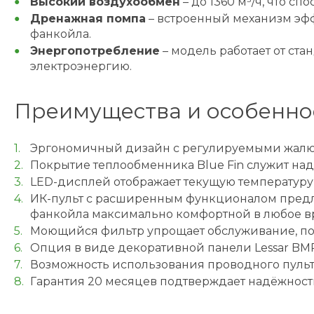
Высокий воздухообмен
– до 1360 м³/ч, что 
Дренажная помпа
– встроенный механизм эфф
фанкойла.
Энергопотребление
– модель работает от ста
электроэнергию.
Преимущества и особенно
Эргономичный дизайн с регулируемыми жалюзи
Покрытие теплообменника Blue Fin служит над
LED-дисплей отображает текущую температуру
ИК-пульт с расширенным функционалом предл
фанкойла максимально комфортной в любое вр
Моющийся фильтр упрощает обслуживание, под
Опция в виде декоративной панели Lessar BM
Возможность использования проводного пульт
Гарантия 20 месяцев подтверждает надёжность