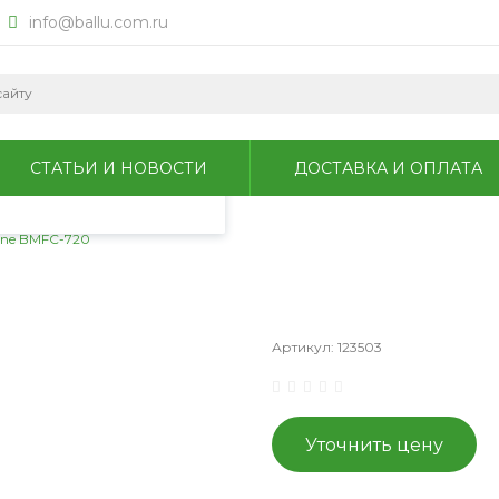
info@ballu.com.ru
okie для анализа
литикой
СТАТЬИ И НОВОСТИ
ДОСТАВКА И ОПЛАТА
ine BMFC-720
Артикул:
123503
Уточнить цену