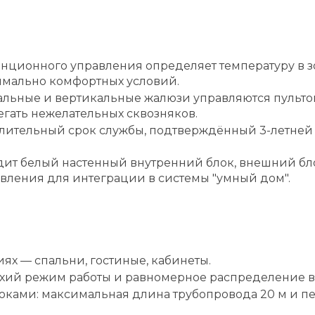
анционного управления определяет температуру в з
мально комфортных условий.
альные и вертикальные жалюзи управляются пульт
бегать нежелательных сквозняков.
ительный срок службы, подтверждённый 3-летней 
дит белый настенный внутренний блок, внешний бло
вления для интеграции в системы "умный дом".
х — спальни, гостиные, кабинеты.
хий режим работы и равномерное распределение в
оками: максимальная длина трубопровода 20 м и пе