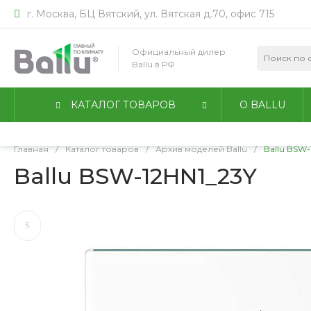
г. Москва, БЦ Вятский, ул. Вятская д.70, офис 715
Мы используем файлы идентификации пользователей co
работы сайта. Оставаясь на сайте, вы соглашаетесь с
По
Официальный дилер
конфиденциальности
.
Ballu в РФ
Принимаю
Подробнее
КАТАЛОГ ТОВАРОВ
О BALLU
Главная
/
Каталог товаров
/
Архив моделей Ballu
/
Ballu BSW-
Ballu BSW-12HN1_23Y