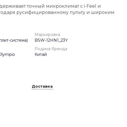
держивает точный микроклимат с i-Feel и
годаря русифицированному пульту и широким
Маркировка
плит-система)
BSW-12HN1_23Y
Родина бренда
Olympio
Китай
Доставка