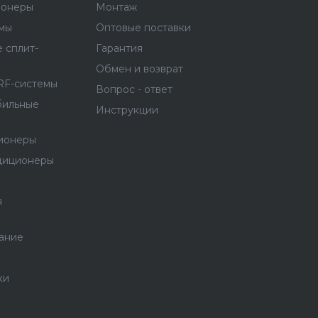
ионеры
Монтаж
емы
Оптовые поставки
 сплит-
Гарантия
Обмен и возврат
RF-системы
Вопрос - ответ
бильные
Инструкции
ионеры
диционеры
я
ание
ки