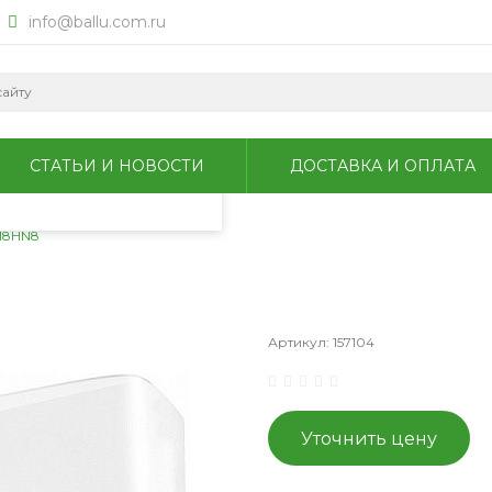
info@ballu.com.ru
okie для анализа
литикой
СТАТЬИ И НОВОСТИ
ДОСТАВКА И ОПЛАТА
-18HN8
Артикул:
157104
Уточнить цену