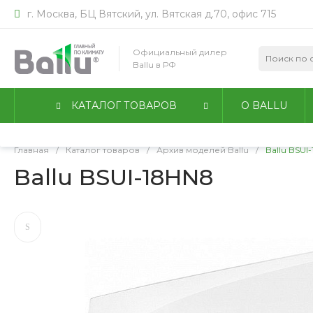
г. Москва, БЦ Вятский, ул. Вятская д.70, офис 715
Мы используем файлы идентификации пользователей co
работы сайта. Оставаясь на сайте, вы соглашаетесь с
По
Официальный дилер
конфиденциальности
.
Ballu в РФ
Принимаю
Подробнее
КАТАЛОГ ТОВАРОВ
О BALLU
Главная
/
Каталог товаров
/
Архив моделей Ballu
/
Ballu BSUI
Ballu BSUI-18HN8