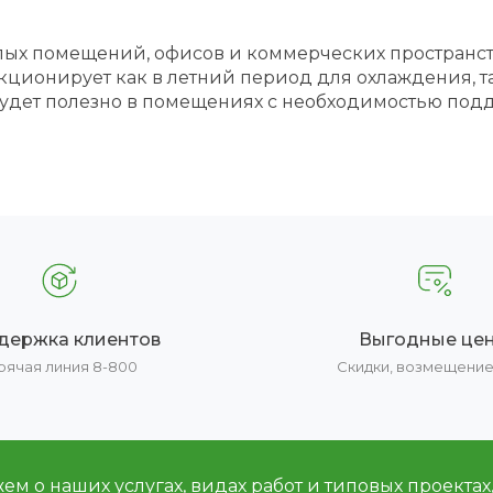
ых помещений, офисов и коммерческих пространств
кционирует как в летний период для охлаждения, т
 будет полезно в помещениях с необходимостью под
держка клиентов
Выгодные це
рячая линия 8-800
Скидки, возмещени
м о наших услугах, видах работ и типовых проектах