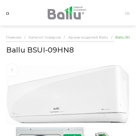
Главная
/
Каталог товаров
/
Архив моделей Ballu
/
Ballu BSUI
Ballu BSUI-09HN8