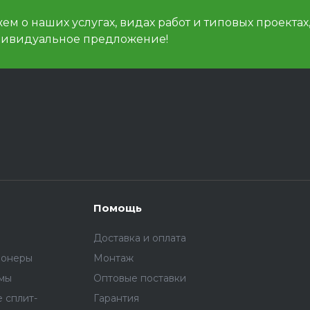
м о наших услугах, видах работ и типовых проектах
дивидуальное предложение!
Помощь
Доставка и оплата
ионеры
Монтаж
емы
Оптовые поставки
 сплит-
Гарантия