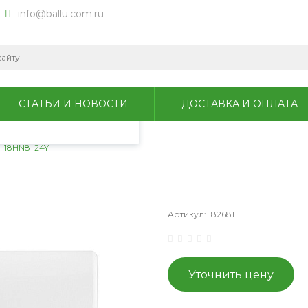
info@ballu.com.ru
okie для анализа
литикой
СТАТЬИ И НОВОСТИ
ДОСТАВКА И ОПЛАТА
I-18HN8_24Y
Артикул:
182681
Уточнить цену