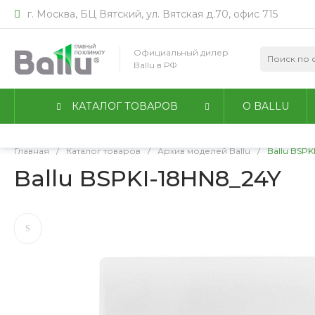
г. Москва, БЦ Вятский, ул. Вятская д.70, офис 715
Мы используем файлы идентификации пользователей co
работы сайта. Оставаясь на сайте, вы соглашаетесь с
По
Официальный дилер
конфиденциальности
.
Ballu в РФ
Принимаю
Подробнее
КАТАЛОГ ТОВАРОВ
О BALLU
Главная
/
Каталог товаров
/
Архив моделей Ballu
/
Ballu BSPK
Ballu BSPKI-18HN8_24Y