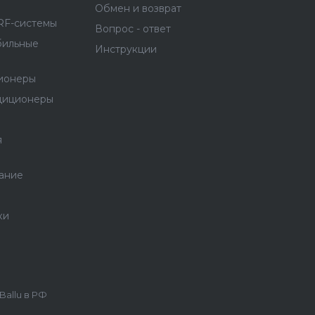
Обмен и возврат
RF-системы
Вопрос - ответ
бильные
Инструкции
ионеры
диционеры
я
ание
ки
allu в РФ