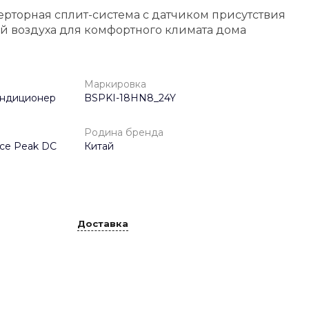
ерторная сплит-система с датчиком присутствия
й воздуха для комфортного климата дома
Маркировка
ондиционер
BSPKI-18HN8_24Y
Родина бренда
ce Peak DС
Китай
Доставка