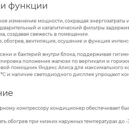
 и функции
вное изменение мощности, сокращая энергозатраты 
едварительный и каталитический фильтры задержи
уха, создавая свежесть в помещении.
е, обогрев, вентиляция, осушение и функция интен
есени и бактерий внутри блока, поддерживая гигиен
егулировка положения жалюзи по вертикали и горизо
совой помощник Яндекс Алиса для максимального к
1°С и наличие светодиодного дисплея упрощают кон
ние
орному компрессору кондиционер обеспечивает бы
ь обогрев при низких наружных температурах до -3