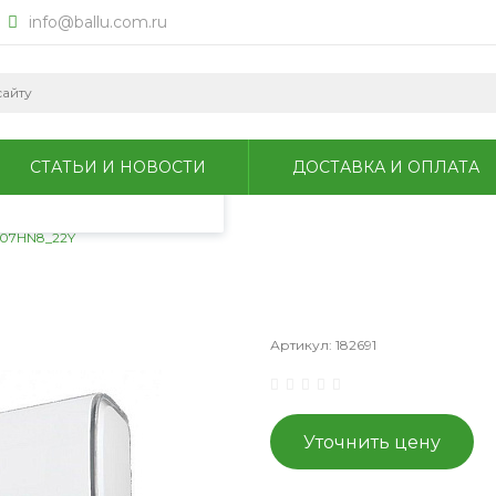
info@ballu.com.ru
okie для анализа
литикой
СТАТЬИ И НОВОСТИ
ДОСТАВКА И ОПЛАТА
-07HN8_22Y
Артикул:
182691
Уточнить цену