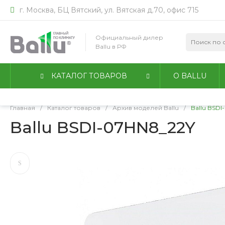
г. Москва, БЦ Вятский, ул. Вятская д.70, офис 715
Мы используем файлы идентификации пользователей co
работы сайта. Оставаясь на сайте, вы соглашаетесь с
По
Официальный дилер
конфиденциальности
.
Ballu в РФ
Принимаю
Подробнее
КАТАЛОГ ТОВАРОВ
О BALLU
Главная
/
Каталог товаров
/
Архив моделей Ballu
/
Ballu BSDI
Ballu BSDI-07HN8_22Y