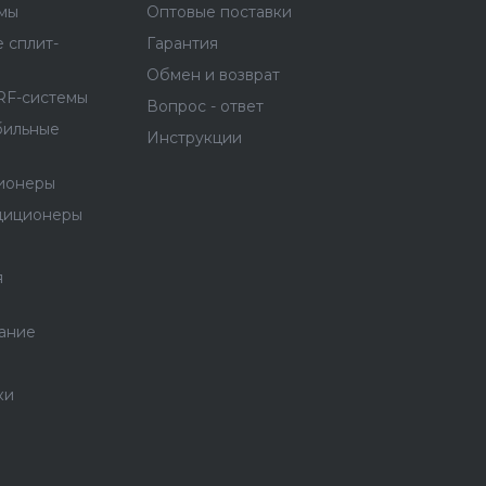
емы
Оптовые поставки
 сплит-
Гарантия
Обмен и возврат
RF-системы
Вопрос - ответ
бильные
Инструкции
ионеры
диционеры
я
ание
ки