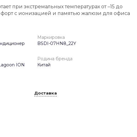
тает при экстремальных температурах от –15 до
омфорт с ионизацией и памятью жалюзи для офиса
Маркировка
ондиционер
BSDI-07HN8_22Y
Родина бренда
Lagoon ION
Китай
Доставка