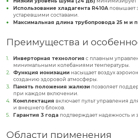
Низкий уровень шума (24 дБ)
минимизирует в
Использование хладагента R410A
повышает э
устаревшими составами.
Максимальная длина трубопровода 25 м и п
Преимущества и особенно
Инверторная технология
с плавным управлен
минимальными колебаниями температуры.
Функция ионизации
насыщает воздух аэроион
созданию здоровой атмосферы.
Память положения жалюзи
позволяет поддер
при каждом включении.
Комплектация
включает пульт управления дл
и внешнего блоков.
Гарантия 3 года
подтверждает надежность и з
Области применения