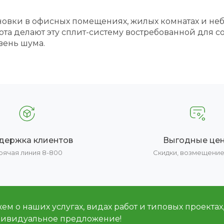
новки в офисных помещениях, жилых комнатах и не
та делают эту сплит-систему востребованной для со
вень шума.
держка клиентов
Выгодные це
рячая линия 8-800
Скидки, возмещени
м о наших услугах, видах работ и типовых проектах
дивидуальное предложение!