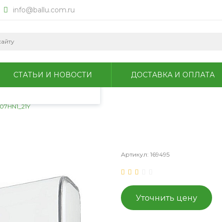
info@ballu.com.ru
okie для анализа
литикой
СТАТЬИ И НОВОСТИ
ДОСТАВКА И ОПЛАТА
-07HN1_21Y
Артикул:
169495
Уточнить цену