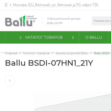
г. Москва, БЦ Вятский, ул. Вятская д.70, офис 715
Мы используем файлы идентификации пользователей co
работы сайта. Оставаясь на сайте, вы соглашаетесь с
По
Официальный дилер
конфиденциальности
.
Ballu в РФ
Принимаю
Подробнее
КАТАЛОГ ТОВАРОВ
О BALLU
Главная
/
Каталог товаров
/
Архив моделей Ballu
/
Ballu BSDI
Ballu BSDI-07HN1_21Y