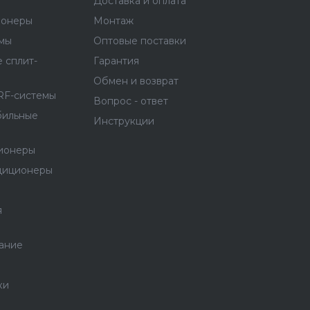
Доставка и оплата
ионеры
Монтаж
емы
Оптовые поставки
 сплит-
Гарантия
Обмен и возврат
RF-системы
Вопрос - ответ
бильные
Инструкции
ионеры
диционеры
я
ание
ки