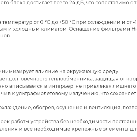
его блока достигает всего 24 дБ, что сопоставимо 
емператур от 0 °C до +50 °C при охлаждении и от -1
ым и холодным климатом. Оснащение фильтрами Hig
нов.
инимизирует влияние на окружающую среду.
ет долговечность теплообменника, защищая от кор
но вписывается в интерьер, не привлекая лишнего
ойчив к ультрафиолетовому излучению, что сохраня
охлаждение, обогрев, осушение и вентиляция, позв
роек работы устройства без необходимости постоянн
авления и все необходимые крепежные элементы для