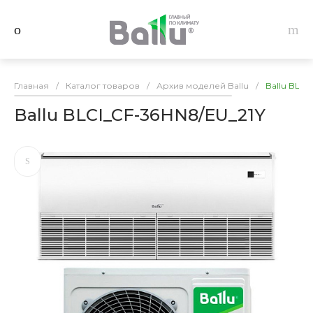
Главная
/
Каталог товаров
/
Архив моделей Ballu
/
Ballu BLCI
Ballu BLCI_CF-36HN8/EU_21Y