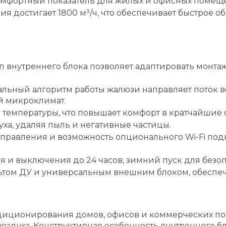
омфортный показатель для жилых и офисных помещ
 достигает 1800 м³/ч, что обеспечивает быстрое 
 внутреннего блока позволяет адаптировать монта
льный алгоритм работы жалюзи направляет поток во
й микроклимат.
температуры, что повышает комфорт в кратчайшие 
уха, удаляя пыль и негативные частицы.
правления и возможность опционального Wi-Fi по
 и выключения до 24 часов, зимний пуск для безопа
льтом ДУ и универсальным внешним блоком, обеспе
ондиционирования домов, офисов и коммерческих п
духа. Конструктивная особенность внутреннего бло