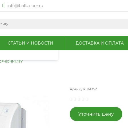
info@ballu.com.ru
okie для анализа
литикой
СТАТЬИ И НОВОСТИ
ДОСТАВКА И ОПЛАТА
CF-60HN1_19Y
Артикул:
161852
Уточнить цену