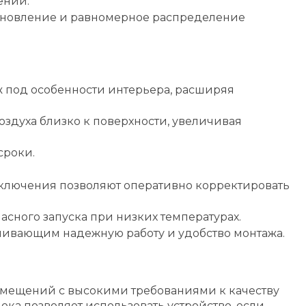
ений.
обновление и равномерное распределение
ж под особенности интерьера, расширяя
здуха близко к поверхности, увеличивая
сроки.
дключения позволяют оперативно корректировать
сного запуска при низких температурах.
чивающим надежную работу и удобство монтажа.
омещений с высокими требованиями к качеству
ка позволяет использовать устройство, если