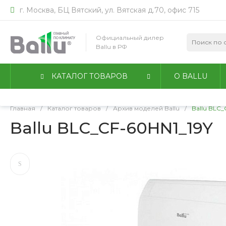
г. Москва, БЦ Вятский, ул. Вятская д.70, офис 715
Мы используем файлы идентификации пользователей co
работы сайта. Оставаясь на сайте, вы соглашаетесь с
По
Официальный дилер
конфиденциальности
.
Ballu в РФ
Принимаю
Подробнее
КАТАЛОГ ТОВАРОВ
О BALLU
Главная
/
Каталог товаров
/
Архив моделей Ballu
/
Ballu BLC_
Ballu BLC_CF-60HN1_19Y