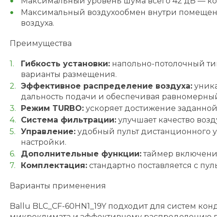
Максимальный уровень шума всего 42 дБ — к
Максимальный воздухообмен внутри помещения
воздуха.
Преимущества
Гибкость установки:
напольно-потолочный тип
варианты размещения.
Эффективное распределение воздуха:
уника
дальность подачи и обеспечивая равномерны
Режим TURBO:
ускоряет достижение заданной 
Система фильтрации:
улучшает качество возд
Управление:
удобный пульт дистанционного у
настройки.
Дополнительные функции:
таймер включения
Комплектация:
стандартно поставляется с пу
Варианты применения
Ballu BLC_CF-60HN1_19Y подходит для систем к
микроклимата и эффективному распределению воз