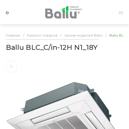
Главная
/
Каталог товаров
/
Архив моделей Ballu
/
Ballu BLC_C
Ballu BLC_C/in-12H N1_18Y