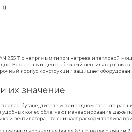
N 235 T с непрямым типом нагрева и тепловой мощ
ок. Встроенный центробежный вентилятор с высок
 прочный корпус конструкции защищает оборудован
и их значение
 – пропан-бутане, дизеле и природном газе, что ра
е удобных колёс облегчают маневрирование даже п
ка и вентилятора, что снижает расходы топлива пр
им шумовым уровнем не более 67 дБ на расстоянии 