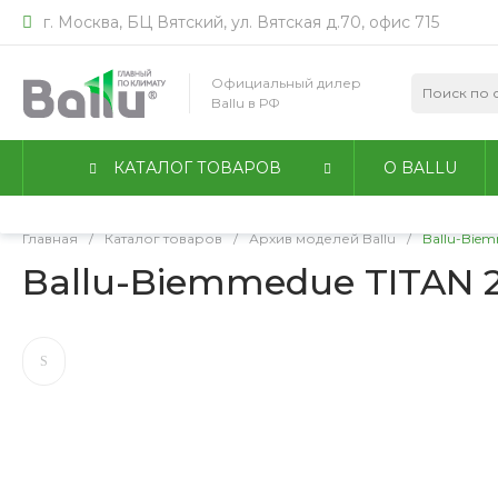
г. Москва, БЦ Вятский, ул. Вятская д.70, офис 715
Мы используем файлы идентификации пользователей co
работы сайта. Оставаясь на сайте, вы соглашаетесь с
По
Официальный дилер
конфиденциальности
.
Ballu в РФ
Принимаю
Подробнее
КАТАЛОГ ТОВАРОВ
О BALLU
Главная
/
Каталог товаров
/
Архив моделей Ballu
/
Ballu-Biem
Ballu-Biemmedue TITAN 23