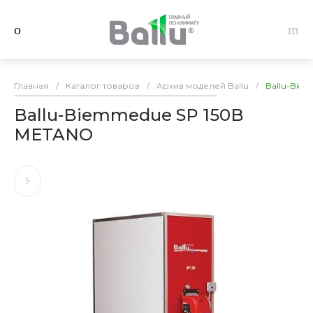
Главная
/
Каталог товаров
/
Архив моделей Ballu
/
Ballu-Bie
Ballu-Biemmedue SP 150B
METANO