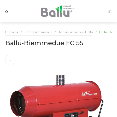
Главная
/
Каталог товаров
/
Архив моделей Ballu
/
Ballu-Biem
Ballu-Biemmedue EC 55