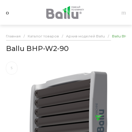
Главная
/
Каталог товаров
/
Архив моделей Ballu
/
Ballu BHP
Ballu BHP-W2-90