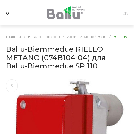
Главная
/
Каталог товаров
/
Архив моделей Ballu
/
Ballu-Bie
Ballu-Biemmedue RIELLO
METANO (074B104-04) для
Ballu-Biemmedue SP 110